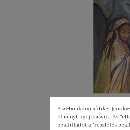
A weboldalon sütiket (cookie
élményt nyújthassuk. Az "elf
Most
beállíthatot a "részletes beá