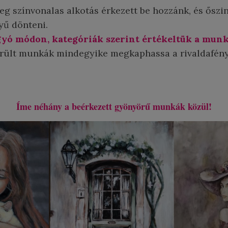
eg színvonalas alkotás érkezett be hozzánk, és ősz
yű dönteni.
yó módon, kategóriák szerint értékeltük a mun
erült munkák mindegyike megkaphassa a rivaldafény
Íme néhány a beérkezett gyönyörű munkák közül!