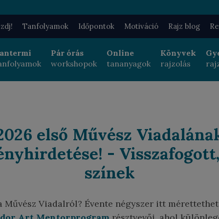
ezdj!
Tanfolyamok
Időpontok
Motiváció
Rajz blog
Re
antermi
Pár órás
Online
Könyvek
Gy
anfolyamok
workshopok
tananyagok
rajzolás
raj
2026 első Művész Viadalána
nyhirdetése! - Visszafogott
színek
a Művész Viadalról? Évente négyszer itt mérettethe
ldor Art Mentorprogram
résztvevői, ahol különlege