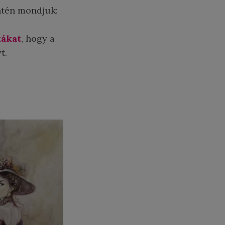
intén mondjuk:
kákat
, hogy a
t.