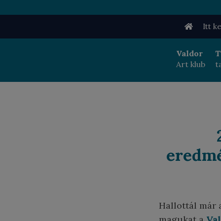
Ugrás
a
Itt k
tartalomra
Valdor
T
Art klub
t
eredmé
Hallottál már 
magukat a
Va