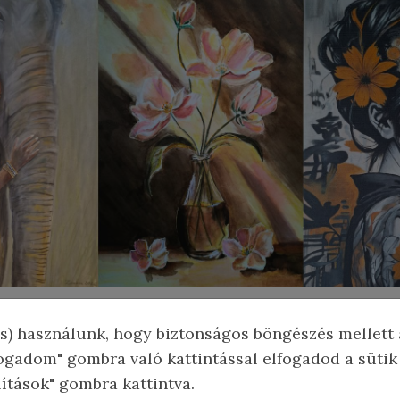
s) használunk, hogy biztonságos böngészés mellett 
ogadom" gombra való kattintással elfogadod a sütik
 pedig jöjjenek 2026 első M
llítások" gombra kattintva.