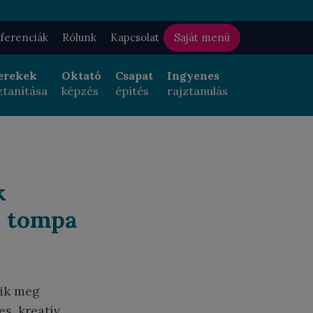
ferenciák
Rólunk
Kapcsolat
Saját menü
erekek
Oktató
Csapat
Ingyenes
ztanítása
képzés
építés
rajztanulás
k
, tompa
tik meg
s, kreatív