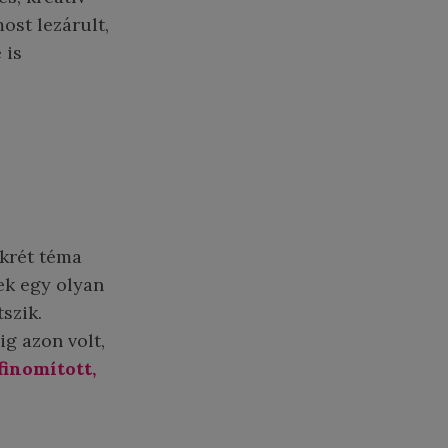
ost lezárult,
 is
nkrét téma
ek egy olyan
tszik.
ig azon volt,
finomított,