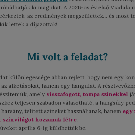
róbálhatják ki magukat. A 2026-os év első Viadala m
beérkeztek, az eredmények megszülettek… és most te
ik lettek a díjazottak!
Mi volt a feladat?
dat különlegessége abban rejlett, hogy nem egy ko
 az alkotásokat, hanem egy hangulat. A résztvevőkn
készíteniük, amely
visszafogott, tompa színekkel
já
szköz teljesen szabadon választható, a hangsúly ped
 harsány, telített színeket használjanak, hanem
egy 
t színvilágot hozzanak létre
.
űveket április 6-ig küldhették be.