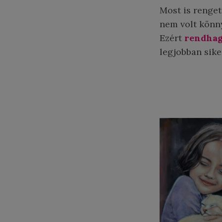
Most is renget
nem volt könn
Ezért
rendhag
legjobban sik