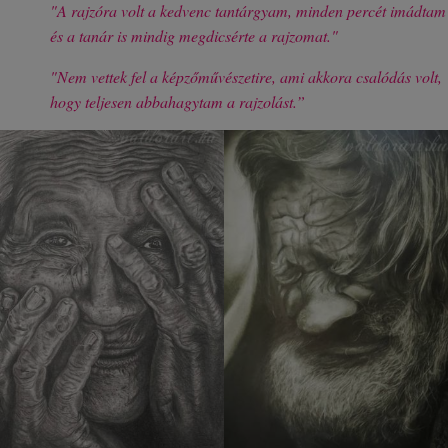
"A rajzóra volt a kedvenc tantárgyam, minden percét imádtam
és a tanár is mindig megdicsérte a rajzomat."
"Nem vettek fel a képzőművészetire, ami akkora csalódás volt,
hogy teljesen abbahagytam a rajzolást.”