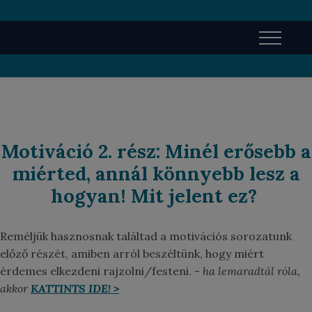
Ugrás
a
tartalomra
Motiváció 2. rész: Minél erősebb a
miérted, annál könnyebb lesz a
hogyan! Mit jelent ez?
Reméljük hasznosnak találtad a motivációs sorozatunk
előző részét, amiben arról beszéltünk, hogy miért
érdemes elkezdeni rajzolni/festeni. -
ha lemaradtál róla,
akkor
KATTINTS IDE! >