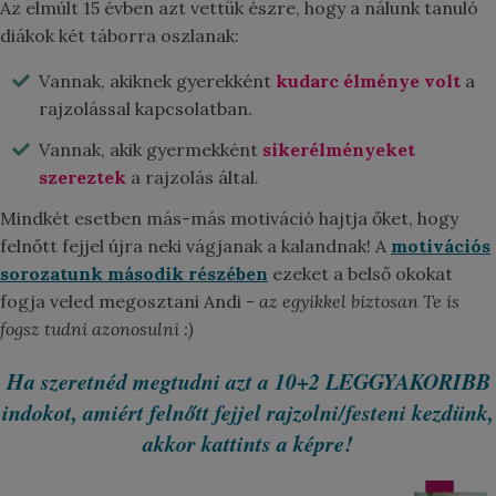
Az elmúlt 15 évben azt vettük észre, hogy a nálunk tanuló
diákok két táborra oszlanak:
Vannak, akiknek gyerekként
kudarc élménye volt
a
rajzolással kapcsolatban.
Vannak, akik gyermekként
sikerélményeket
szereztek
a rajzolás által.
Mindkét esetben más-más motiváció hajtja őket, hogy
felnőtt fejjel újra neki vágjanak a kalandnak! A
motivációs
sorozatunk második részében
ezeket a belső okokat
fogja veled megosztani Andi -
az egyikkel biztosan Te is
fogsz tudni azonosulni :)
Ha szeretnéd megtudni azt a 10+2 LEGGYAKORIBB
indokot, amiért felnőtt fejjel rajzolni/festeni kezdünk,
akkor kattints a képre!