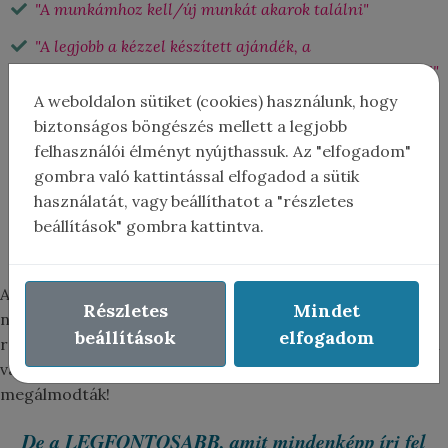
"A munkámhoz kell/új munkát akarok találni"
"A legjobb a kézzel készített ajándék, a
családomnak/barátoknak akarok rajzokat ajándékozni"
A weboldalon sütiket (cookies) használunk, hogy
"Nyugdíjas éveimben szeretnék valami tartalmas
biztonságos böngészés mellett a legjobb
elfoglaltságot"
felhasználói élményt nyújthassuk. Az "elfogadom"
"Munkahelyi stressz levezetésére /Kikapcsolódás
gombra való kattintással elfogadod a sütik
céljából"
használatát, vagy beállíthatot a "részletes
beállítások" gombra kattintva.
"Betegség/Válás/Haláleset/Trauma feldolgozása
esetén"
Azok, akik gyerek korban szerettek rajzolni, felnőttként
Részletes
Mindet
nagyon sokszor nyúlnak vissza a
beállítások
elfogadom
rajzoláshoz, örömszerzés, kikapcsolódás céljából vagy ha
valamilyen oknál fogva nem úgy alakul az életük, ahogy
megálmodták!
De a LEGFONTOSABB, amit mindenképp írj fel