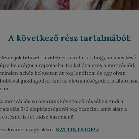
A következő rész tartalmából:
Reméljük tetszett a videó és már látod, hogy sosincs késő
újra belevágni a rajzolásba. Ha kellően erős a motivációd,
minden nehéz helyzeten át fog lendíteni és egy olyan
hobbival gazdagodsz, ami az életminőségedre is kihatással
van.
A motivációs sorozatunk következő részében Andi a
rajzolás 5+2 alapkészségéről fog beszélni, amit akár a
festésnél is fel tudsz használni!
Ha kíváncsi vagy akkor,
KATTINTS IDE! >