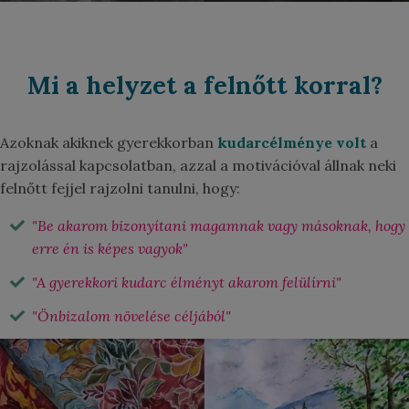
Mi a helyzet a felnőtt korral?
Azoknak akiknek gyerekkorban
kudarcélménye volt
a
rajzolással kapcsolatban, azzal a motivációval állnak neki
felnőtt fejjel rajzolni tanulni, hogy:
"Be akarom bizonyítani magamnak vagy másoknak, hogy
erre én is képes vagyok"
"A gyerekkori kudarc élményt akarom felülírni"
"Önbizalom növelése céljából"