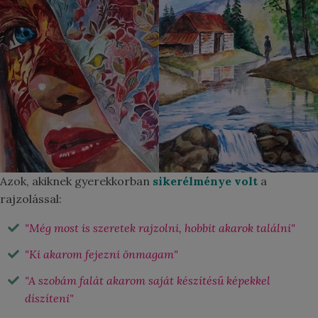
Azok, akiknek gyerekkorban
sikerélménye volt
a
rajzolással:
"Még most is szeretek rajzolni, hobbit akarok találni"
"Ki akarom fejezni önmagam"
"A szobám falát akarom saját készítésű képekkel
díszíteni"