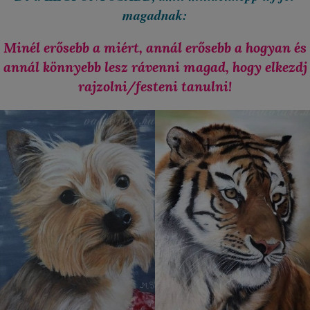
magadnak:
Minél erősebb a miért, annál erősebb a hogyan és
annál könnyebb lesz rávenni magad, hogy elkezdj
rajzolni/festeni tanulni!