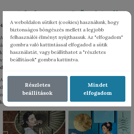
4. helyezett – Szőnyi Andi
A weboldalon sütiket (cookies) használunk, hogy
4 részből álló sorozat:
vegyes technika, 70×70 cm
biztonságos böngészés mellett a legjobb
felhasználói élményt nyújthassuk. Az "elfogadom"
Andi képein a nőalakok finom eleganciával, szinte
gombra való kattintással elfogadod a sütik
álomszerű nyugalomban jelennek meg. Mindegyik
használatát, vagy beállíthatot a "részletes
kompozíció egy aprólékosan megtervezett, szimbolikus
beállítások" gombra kattintva.
világba vezet:
hol keleti hangulat, hol modern enteriőr,
de mindenhol ott a harmónia és az elmélyülés érzése.
A
színek, textúrák és minták
együttese egyszerre
Részletes
Mindet
dekoratív és mély. Andi képei nemcsak szépek –
beállítások
elfogadom
meditációs erejük van. Megállítanak, elcsendesítenek, és
közelebb visznek önmagunkhoz.