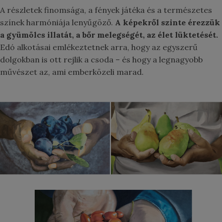
A részletek finomsága, a fények játéka és a természetes
színek harmóniája lenyűgöző.
A képekről szinte érezzük
a gyümölcs illatát, a bőr melegségét, az élet lüktetését.
Edó alkotásai emlékeztetnek arra, hogy az egyszerű
dolgokban is ott rejlik a csoda – és hogy a legnagyobb
művészet az, ami emberközeli marad.