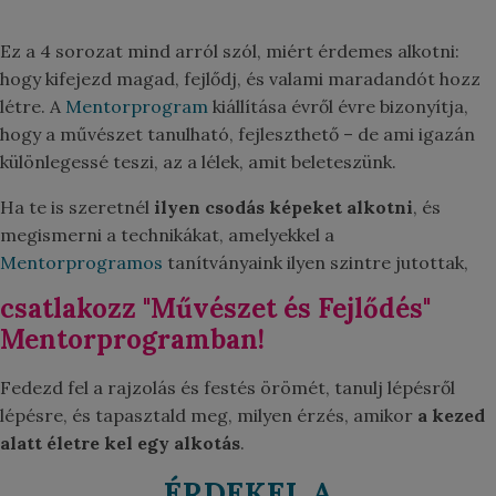
Ez a 4 sorozat mind arról szól, miért érdemes alkotni:
hogy kifejezd magad, fejlődj, és valami maradandót hozz
létre. A
Mentorprogram
kiállítása évről évre bizonyítja,
hogy a művészet tanulható, fejleszthető – de ami igazán
különlegessé teszi, az a lélek, amit beleteszünk.
Ha te is szeretnél
ilyen csodás képeket alkotni
, és
megismerni a technikákat, amelyekkel a
Mentorprogramos
tanítványaink ilyen szintre jutottak,
csatlakozz "
Művészet és Fejlődés"
Mentorprogramban
!
Fedezd fel a rajzolás és festés örömét, tanulj lépésről
lépésre, és tapasztald meg, milyen érzés, amikor
a kezed
alatt életre kel egy alkotás
.
ÉRDEKEL A