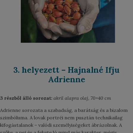
3. helyezett – Hajnalné Ifju
Adrienne
3 részből álló sorozat:
akril alapra olaj, 70×40 cm
Adrienne sorozata a szabadság, a barátság és a bizalom
szimbóluma. A lovak portréi nem pusztán technikailag
kifogástalanok – valódi személyiségeket ábrázolnak. A
szőke, a pej és a fekete ló mind más karakter, mégis