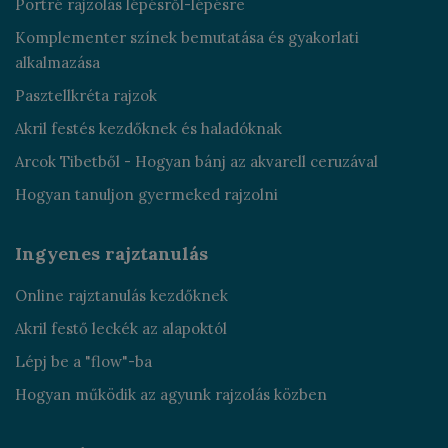
Portré rajzolás lépésről-lépésre
Komplementer színek bemutatása és gyakorlati
alkalmazása
Pasztellkréta rajzok
Akril festés kezdőknek és haladóknak
Arcok Tibetből - Hogyan bánj az akvarell ceruzával
Hogyan tanuljon gyermeked rajzolni
Ingyenes rajztanulás
Online rajztanulás kezdőknek
Akril festő leckék az alapoktól
Lépj be a "flow"-ba
Hogyan működik az agyunk rajzolás közben