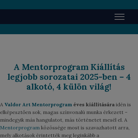
Ugrás
a
tartalomra
A
Mentorprogram Kiállítás
legjobb sorozatai 2025-ben – 4
alkotó, 4 külön világ!
A
Valdor Art Mentorprogram
éves kiállítására
idén is
elképesztően sok, magas színvonalú munka érkezett –
mindegyik más hangulatot, más történetet mesél el. A
Mentorprogram
közössége most is szavazhatott arra,
mely alkotások érintették meg leginkább a