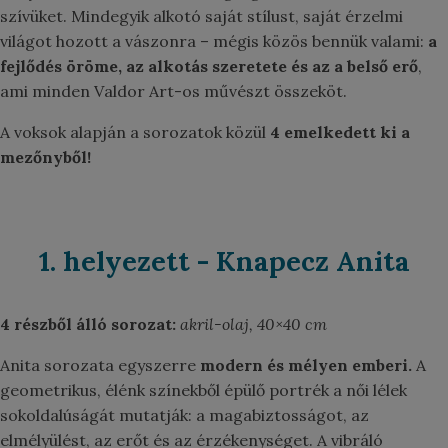
szívüket. Mindegyik alkotó saját stílust, saját érzelmi
világot hozott a vászonra – mégis közös bennük valami:
a
fejlődés öröme, az alkotás szeretete és az a belső erő
,
ami minden Valdor Art-os művészt összeköt.
A voksok alapján a sorozatok közül
4 emelkedett ki a
mezőnyből!
1. helyezett - Knapecz Anita
4 részből álló sorozat:
akril-olaj, 40×40 cm
Anita sorozata egyszerre
modern és mélyen emberi.
A
geometrikus, élénk színekből épülő portrék a női lélek
sokoldalúságát mutatják: a magabiztosságot, az
elmélyülést, az erőt és az érzékenységet. A vibráló